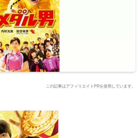
この記事はアフィリエイトPRを使用しています。