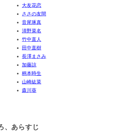
大友花恋
ささの友間
音尾琢真
清野菜名
竹中直人
田中直樹
長澤まさみ
加藤諒
柄本時生
山崎紘菜
森川葵
ろ、あらすじ