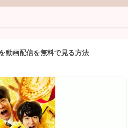
を動画配信を無料で見る方法