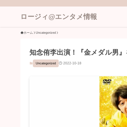
ロージィ@エンタメ情報
ホーム
Uncategorized
知念侑李出演！『金メダル男』
2022-10-18
Uncategorized