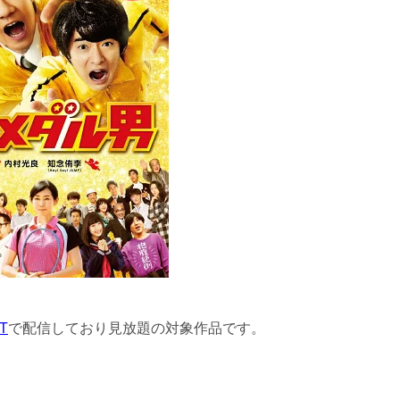
T
で配信しており見放題の対象作品です。