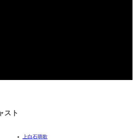
ャスト
上白石萌歌