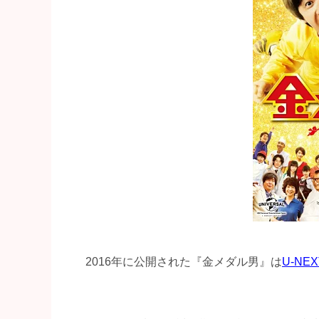
2016年に公開された『金メダル男』は
U-NEX